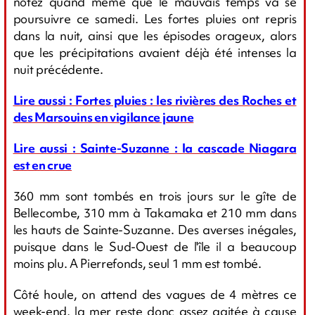
notez quand même que le mauvais temps va se
poursuivre ce samedi. Les fortes pluies ont repris
dans la nuit, ainsi que les épisodes orageux, alors
que les précipitations avaient déjà été intenses la
nuit précédente.
Lire aussi : Fortes pluies : les rivières des Roches et
des Marsouins en vigilance jaune
Lire aussi : Sainte-Suzanne : la cascade Niagara
est en crue
360 mm sont tombés en trois jours sur le gîte de
Bellecombe, 310 mm à Takamaka et 210 mm dans
les hauts de Sainte-Suzanne. Des averses inégales,
puisque dans le Sud-Ouest de l'île il a beaucoup
moins plu. A Pierrefonds, seul 1 mm est tombé.
Côté houle, on attend des vagues de 4 mètres ce
week-end, la mer reste donc assez agitée à cause