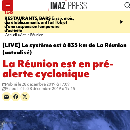
15:45
17:17
RESTAURANTS, BARS
En six mois,
"LE DERNIER REFUG
dix établissements ont fait l'objet
Angeles, un homme vit 
d'une suspension temporaire
panneau publicitaire po
d'activité
promouvoir un film Netf
Accueil
Actus Réunion
[LIVE] Le système est à 835 km de La Réunion
(actualisé)
La Réunion est en pré-
alerte cyclonique
Publié le 28 décembre 2019 à 17:09
Actualisé le 28 décembre 2019 à 19:15