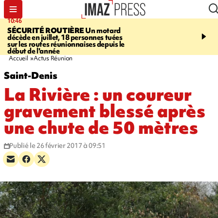
10:46
13:49
SÉCURITÉ ROUTIÈRE
Un motard
JUSTICE
Violences sexu
décède en juillet, 18 personnes tuées
mineurs - un courrier d
sur les routes réunionnaises depuis le
pointe les défaillances 
début de l'année
Accueil
Actus Réunion
Saint-Denis
La Rivière : un coureur
gravement blessé après
une chute de 50 mètres
Publié le 26 février 2017 à 09:51