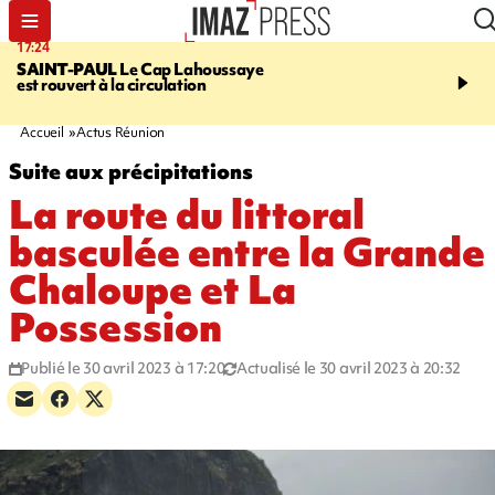
17:24
19:49
SAINT-PAUL
Le Cap Lahoussaye
PORTÉ DISPARU
Après
est rouvert à la circulation
Quentin Dumontier, sa f
une cagnotte pour rapat
corps en Hexagone
Accueil
Actus Réunion
Suite aux précipitations
La route du littoral
basculée entre la Grande
Chaloupe et La
Possession
Publié le 30 avril 2023 à 17:20
Actualisé le 30 avril 2023 à 20:32