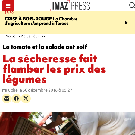
13:59
12:48
CRISE À BOIS-ROUGE
La Chambre
SAINT-PAUL
Nouvelle 
d'agriculture s'en prend à Tereos
Cap Lahoussaye du 10 a
Accueil
Actus Réunion
La tomate et la salade ont soif
La sécheresse fait
flamber les prix des
légumes
Publié le 30 décembre 2016 à 05:27