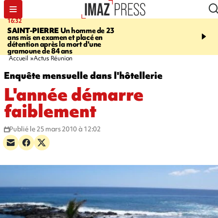
16:32
21:08
SAINT-PIERRE
Un homme de 23
MONDE
Arabie saoudit
ans mis en examen et placé en
et Turquie scellent un p
détention après la mort d'une
défense en pleine guerr
gramoune de 84 ans
Orient
Accueil
Actus Réunion
Enquête mensuelle dans l'hôtellerie
L'année démarre
faiblement
Publié le 25 mars 2010 à 12:02