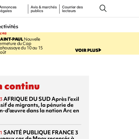
Annonces
Avis & marchés
Courrier des
légales
publics
lecteurs
ectivités
2:48
AINT-PAUL
Nouvelle
ermeture du Cap
ahoussaye du 10 au 15
VOIR PLUS
oût
 continu
AFRIQUE DU SUD
Après l'exil
3
sif de migrants, la pénurie de
n-d'œuvre dans la nation Arc en
SANTÉ PUBLIQUE FRANCE
3
1
veaux cas de Mpox recensés à