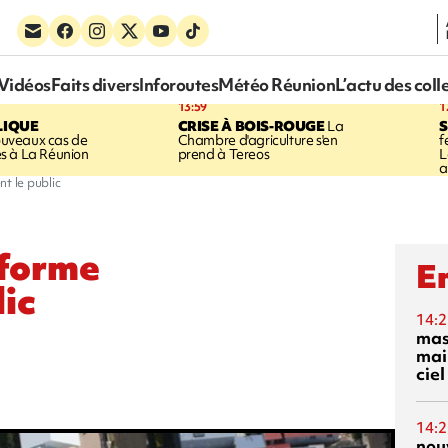
Vidéos
Faits divers
Inforoutes
Météo Réunion
L’actu des coll
13:59
1
LIQUE
CRISE À BOIS-ROUGE
La
S
uveaux cas de
Chambre d'agriculture s'en
f
s à La Réunion
prend à Tereos
L
a
t le public
nforme
En
lic
14:2
mas
mai
ciel
14:2
nou