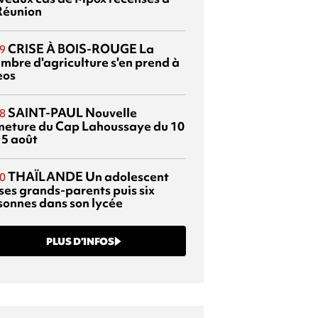
Réunion
CRISE À BOIS-ROUGE
La
9
mbre d'agriculture s'en prend à
eos
SAINT-PAUL
Nouvelle
8
meture du Cap Lahoussaye du 10
15 août
THAÏLANDE
Un adolescent
0
 ses grands-parents puis six
sonnes dans son lycée
PLUS D’INFOS