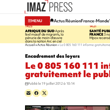
Actus Réunion
France-Monde
MENU
14:23
14:21
AFRIQUE DU SUD
Après
SANTÉ PUB
l'exil massif de migrants, la
FRANCE
3 no
pénurie de main-d'œuvre
Mpox recensé
dans la nation Arc en ciel
Accueil
Actus Réunion
Le 0 805 160 111 informe gratuitemen
Encadrement des loyers
Le 0 805 160 111 i
gratuitement le pub
Publié le 19 juillet 2012 à 10:14