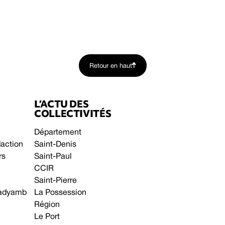
Retour en haut
L’ACTU DES
COLLECTIVITÉS
Département
daction
Saint-Denis
rs
Saint-Paul
CCIR
Saint-Pierre
 gadyamb
La Possession
Région
Le Port