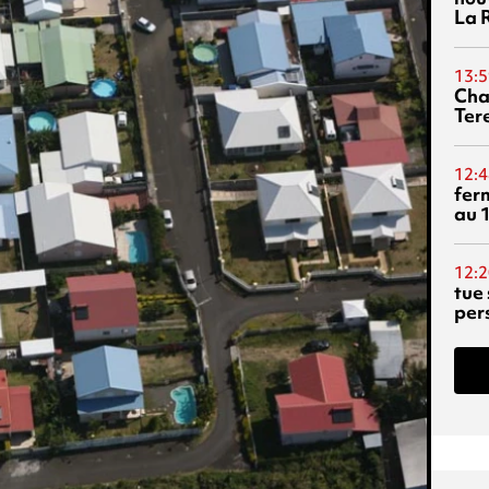
La 
13:5
Cha
Ter
12:4
fer
au 
12:2
tue
per