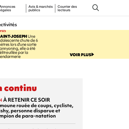
Annonces
Avis & marchés
Courrier des
légales
publics
lecteurs
ectivités
9:05
AINT-JOSEPH
Une
dolescente chute de 6
ètres lors d'une sortie
annyoning, elle a été
élitreuillée par la
VOIR PLUS
endarmerie
 continu
À RETENIR CE SOIR
4
moune rouée de coups, cycliste,
ishy, personne disparue et
mpion de para-natation