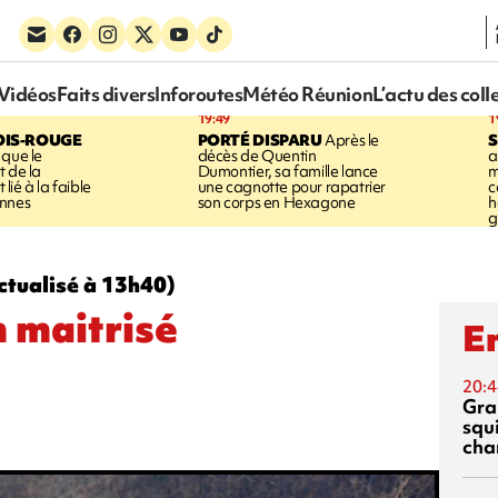
Vidéos
Faits divers
Inforoutes
Météo Réunion
L’actu des coll
19:49
1
OIS-ROUGE
PORTÉ DISPARU
Après le
S
 que le
décès de Quentin
a
t de la
Dumontier, sa famille lance
m
ié à la faible
une cagnotte pour rapatrier
c
annes
son corps en Hexagone
h
g
actualisé à 13h40)
n maitrisé
En
20:4
Gra
squ
cha