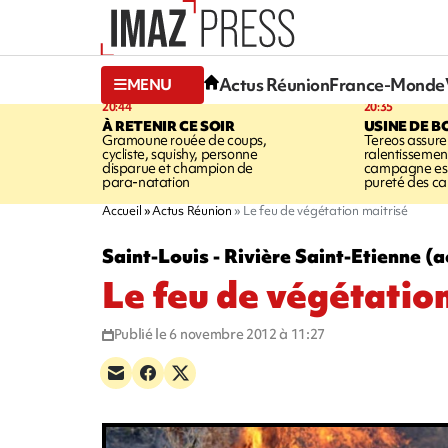
Actus Réunion
France-Monde
MENU
20:44
20:35
À RETENIR CE SOIR
USINE DE B
Gramoune rouée de coups,
Tereos assure
cycliste, squishy, personne
ralentissemen
disparue et champion de
campagne est l
para-natation
pureté des c
Accueil
Actus Réunion
Le feu de végétation maitrisé
Saint-Louis - Rivière Saint-Etienne (
Le feu de végétatio
Publié le 6 novembre 2012 à 11:27