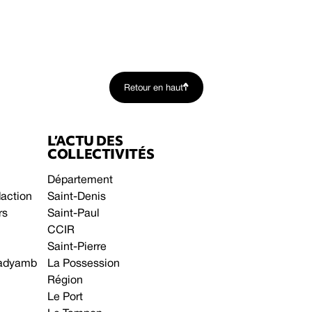
Retour en haut
L’ACTU DES
COLLECTIVITÉS
Département
daction
Saint-Denis
rs
Saint-Paul
CCIR
Saint-Pierre
 gadyamb
La Possession
Région
Le Port