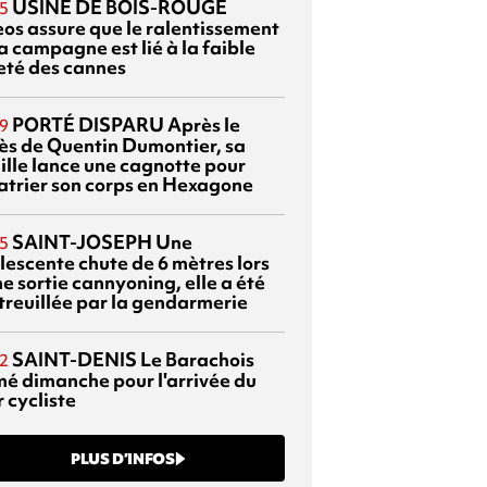
USINE DE BOIS-ROUGE
5
eos assure que le ralentissement
a campagne est lié à la faible
eté des cannes
PORTÉ DISPARU
Après le
9
ès de Quentin Dumontier, sa
ille lance une cagnotte pour
atrier son corps en Hexagone
SAINT-JOSEPH
Une
5
lescente chute de 6 mètres lors
e sortie cannyoning, elle a été
itreuillée par la gendarmerie
SAINT-DENIS
Le Barachois
2
mé dimanche pour l'arrivée du
 cycliste
PLUS D’INFOS