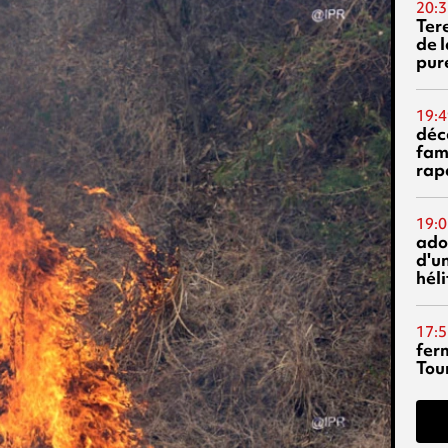
20:3
Ter
de l
pur
19:4
déc
fam
rap
19:0
ado
d'un
hél
17:5
fer
Tour