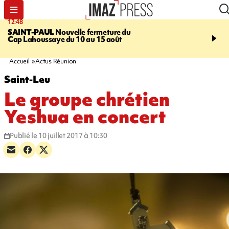
12:48
14:23
SAINT-PAUL
Nouvelle fermeture du
AFRIQUE DU SUD
Aprè
Cap Lahoussaye du 10 au 15 août
massif de migrants, la p
main-d'œuvre dans la na
ciel
Accueil
Actus Réunion
Saint-Leu
Le groupe chrétien
Yeshua en concert
Publié le 10 juillet 2017 à 10:30