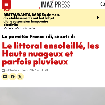
15:45
17:17
RESTAURANTS, BARS
En six mois,
"LE DERNIER REFUG
dix établissements ont fait l'objet
Angeles, un homme vit 
d'une suspension temporaire
panneau publicitaire po
d'activité
promouvoir un film Netf
Accueil
Actus Réunion
La pa météo France i di, sé zot i di
Le littoral ensoleillé, les
Hauts nuageux et
parfois pluvieux
Publié le 25 avril 2023 à 01:30