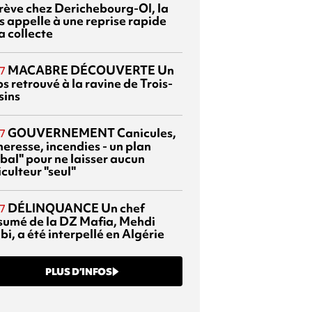
grève chez Derichebourg-OI, la
s appelle à une reprise rapide
a collecte
MACABRE DÉCOUVERTE
Un
7
s retrouvé à la ravine de Trois-
sins
GOUVERNEMENT
Canicules,
7
heresse, incendies - un plan
bal" pour ne laisser aucun
culteur "seul"
DÉLINQUANCE
Un chef
7
sumé de la DZ Mafia, Mehdi
bi, a été interpellé en Algérie
PLUS D’INFOS