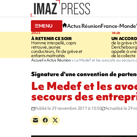
Actus Réunion
France-Monde
MENU
20:23
18:26
À RETENIR CE SOIR
UN ACCORD
Homme interpellé, coprs
de la grève c
retrouvé, jeunes
Derichebourg-
conducteurs, fin de grève et
appelle à une
enfants maltraités
de la collecte
Accueil
Actus Réunion
Le Medef et les avocats au secours 
Signature d'une convention de parten
Le Medef et les avo
secours des entrepr
Publié le 29 novembre 2017 à 10:50
Actualisé le 29 