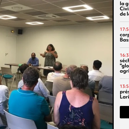
la 
Civi
de l
17:5
corp
Bas
16:3
séc
"glo
agri
13:5
pré
Lari