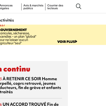
Annonces
Avis & marchés
Courrier des
légales
publics
lecteurs
ectivités
6:37
GOUVERNEMENT
anicules, sécheresse,
ncendies - un plan "global"
our ne laisser aucun
VOIR PLUS
griculteur "seul"
 continu
À RETENIR CE SOIR
Homme
3
rpellé, coprs retrouvé, jeunes
ducteurs, fin de grève et enfants
traités
UN ACCORD TROUVÉ
Fin de
6