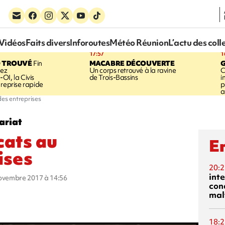
Vidéos
Faits divers
Inforoutes
Météo Réunion
L’actu des coll
17:57
1
 TROUVÉ
Fin
MACABRE DÉCOUVERTE
hez
Un corps retrouvé à la ravine
C
OI, la Civis
de Trois-Bassins
i
 reprise rapide
p
a
des entreprises
ariat
cats au
En
ises
20:2
inte
novembre 2017 à 14:56
con
mal
18:2