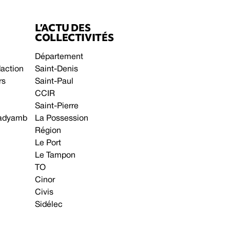
L’ACTU DES
COLLECTIVITÉS
Département
daction
Saint-Denis
rs
Saint-Paul
CCIR
Saint-Pierre
 gadyamb
La Possession
Région
Le Port
Le Tampon
TO
Cinor
Civis
Sidélec