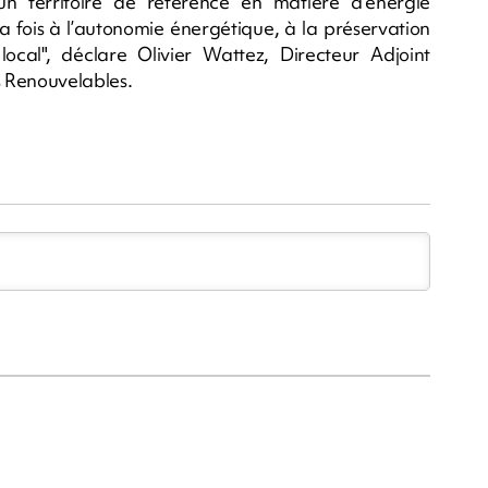
n territoire de référence en matière d’énergie
 fois à l’autonomie énergétique, à la préservation
ocal", déclare Olivier Wattez, Directeur Adjoint
 Renouvelables.