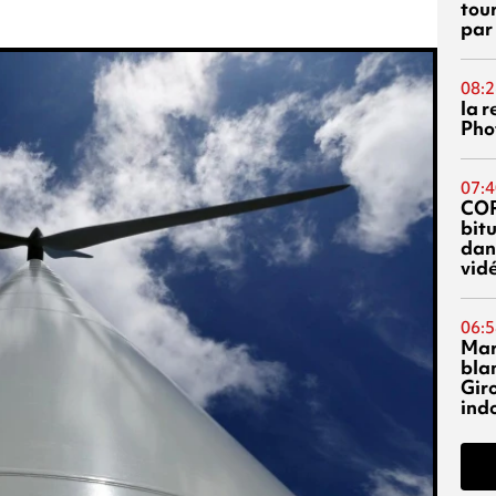
tou
par
08:2
la 
Phot
07:4
CO
bitu
dans
vidé
06:5
Mar
blan
Giro
ind