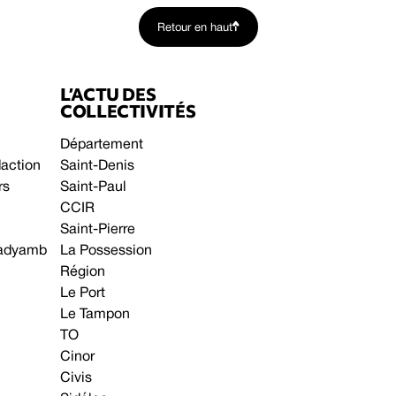
Retour en haut
L’ACTU DES
COLLECTIVITÉS
Département
daction
Saint-Denis
rs
Saint-Paul
CCIR
Saint-Pierre
 gadyamb
La Possession
Région
Le Port
Le Tampon
TO
Cinor
Civis