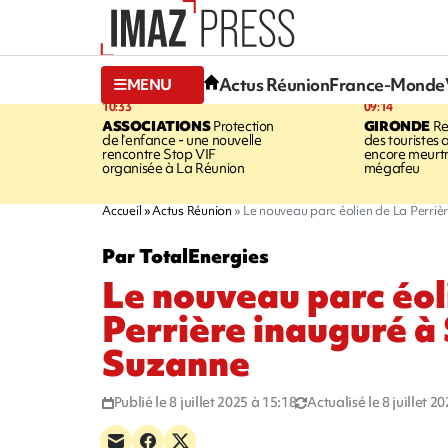
Actus Réunion
France-Monde
MENU
10:33
09:14
ASSOCIATIONS
Protection
GIRONDE
Re
de l’enfance - une nouvelle
des touristes 
rencontre Stop VIF
encore meurtri
organisée à La Réunion
mégafeu
Accueil
Actus Réunion
Le nouveau parc éolien de La Perriè
Par TotalEnergies
Le nouveau parc éol
Perrière inauguré à 
Suzanne
Publié le 8 juillet 2025 à 15:18
Actualisé le 8 juillet 2