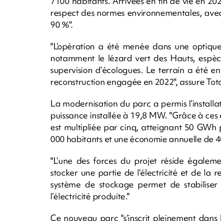
7100 habitants. Arrivées en fin de vie en 202
respect des normes environnementales, avec
90 %".
"L’opération a été menée dans une optique
notamment le lézard vert des Hauts, espèce
supervision d’écologues. Le terrain a été e
reconstruction engagée en 2022", assure Tot
La modernisation du parc a permis l’install
puissance installée à 19,8 MW. "Grâce à ces
est multipliée par cinq, atteignant 50 GWh 
000 habitants et une économie annuelle de 40 
"L’une des forces du projet réside égaleme
stocker une partie de l’électricité et de la 
système de stockage permet de stabiliser 
l’électricité produite."
Ce nouveau parc "s’inscrit pleinement dans 