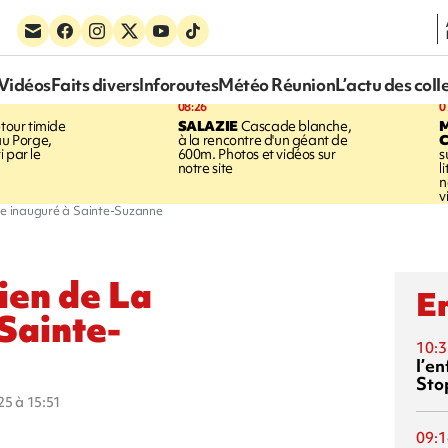
Vidéos
Faits divers
Inforoutes
Météo Réunion
L’actu des coll
08:26
0
tour timide
SALAZIE
Cascade blanche,
au Porge,
à la rencontre d'un géant de
 par le
600m. Photos et vidéos sur
s
notre site
l
n
v
re inauguré à Sainte-Suzanne
ien de La
En
Sainte-
10:3
l’e
Sto
025 à 15:51
09:1