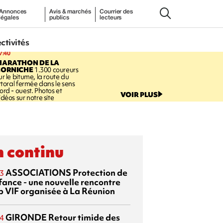
Annonces
Avis & marchés
Courrier des
légales
publics
lecteurs
ectivités
7:40
MARATHON DE LA
CORNICHE
1.300 coureurs
ur le bitume, la route du
ittoral fermée dans le sens
ord - ouest. Photos et
VOIR PLUS
idéos sur notre site
 continu
ASSOCIATIONS
Protection de
3
nfance - une nouvelle rencontre
p VIF organisée à La Réunion
GIRONDE
Retour timide des
4