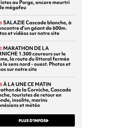
ristes au Porge, encore meurtri
 le mégafeu
SALAZIE
Cascade blanche, à
6
rencontre d'un géant de 600m.
os et vidéos sur notre site
MARATHON DE LA
0
RNICHE
1.300 coureurs sur le
me, la route du littoral fermée
 le sens nord - ouest. Photos et
os sur notre site
À LA UNE CE MATIN
8
athon de la Corniche, Cascade
che, touristes de retour en
nde, insolite, marins
onésiens et météo
PLUS D’INFOS