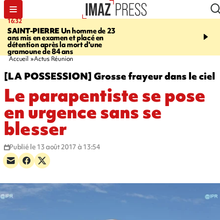
16:32
21:08
SAINT-PIERRE
Un homme de 23
MONDE
Arabie saoudit
ans mis en examen et placé en
et Turquie scellent un p
détention après la mort d'une
défense en pleine guerr
gramoune de 84 ans
Orient
Accueil
Actus Réunion
[LA POSSESSION] Grosse frayeur dans le ciel
Le parapentiste se pose
en urgence sans se
blesser
Publié le 13 août 2017 à 13:54