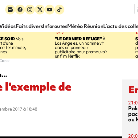
Vidéos
Faits divers
Inforoutes
Météo Réunion
L’actu des coll
17:17
1
CE SOIR
Vols
"LE DERNIER REFUGE"
À
S
rt d'une
Los Angeles, un homme vit
d
cottes minute,
dans un panneau
p
unes
publicitaire pour promouvoir
m
un film Netflix
a
 Corse
...
 l'exemple de
En
21:0
Pak
cembre 2017 à 18:48
pac
au 
20:0