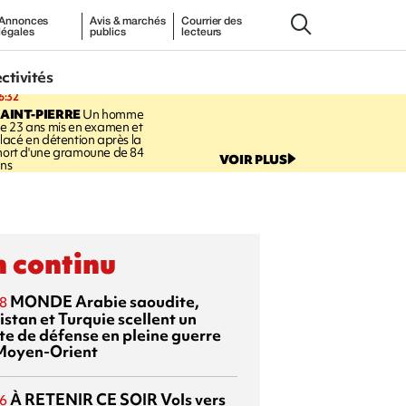
Annonces
Avis & marchés
Courrier des
légales
publics
lecteurs
ectivités
6:32
AINT-PIERRE
Un homme
e 23 ans mis en examen et
lacé en détention après la
ort d'une gramoune de 84
VOIR PLUS
ns
 continu
MONDE
Arabie saoudite,
8
istan et Turquie scellent un
te de défense en pleine guerre
Moyen-Orient
À RETENIR CE SOIR
Vols vers
6