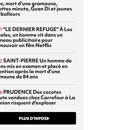
sie, mort d'une gramoune,
ottes minute, Guan Di et jeunes
tballeurs
"LE DERNIER REFUGE"
À Los
7
eles, un homme vit dans un
neau publicitaire pour
mouvoir un film Netflix
SAINT-PIERRE
Un homme de
2
ans mis en examen et placé en
ention après la mort d'une
moune de 84 ans
PRUDENCE
Des cocotes
6
ute vendues chez Carrefour à La
nion risquent d'exploser
PLUS D’INFOS