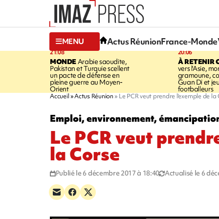
Actus Réunion
France-Monde
MENU
21:08
20:06
MONDE
Arabie saoudite,
À RETENIR 
Pakistan et Turquie scellent
vers l'Asie, mo
un pacte de défense en
gramoune, co
pleine guerre au Moyen-
Guan Di et je
Orient
footballeurs
Accueil
Actus Réunion
Le PCR veut prendre l'exemple de la
Emploi, environnement, émancipation
Le PCR veut prendre
la Corse
Publié le 6 décembre 2017 à 18:40
Actualisé le 6 dé