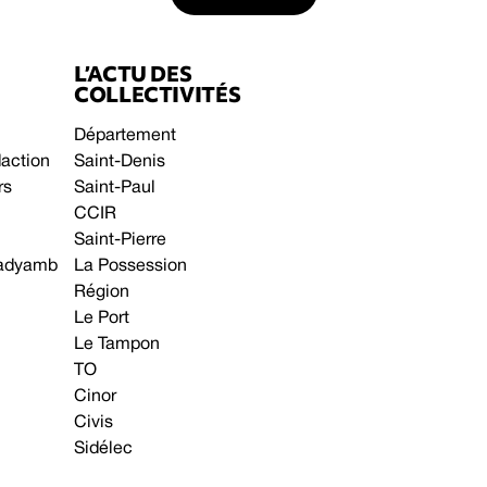
L’ACTU DES
COLLECTIVITÉS
Département
daction
Saint-Denis
rs
Saint-Paul
CCIR
Saint-Pierre
 gadyamb
La Possession
Région
Le Port
Le Tampon
TO
Cinor
Civis
Sidélec