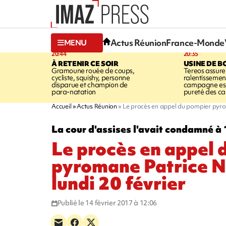
Actus Réunion
France-Monde
MENU
20:44
20:35
À RETENIR CE SOIR
USINE DE B
Gramoune rouée de coups,
Tereos assure
cycliste, squishy, personne
ralentissemen
disparue et champion de
campagne est l
para-natation
pureté des c
Accueil
Actus Réunion
Le procès en appel du pompier pyrom
La cour d'assises l'avait condamné à 
Le procès en appel 
pyromane Patrice N
lundi 20 février
Publié le 14 février 2017 à 12:06