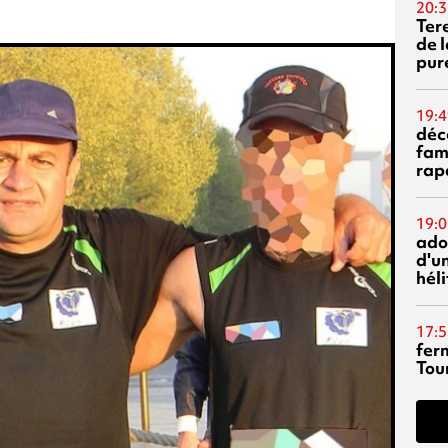
20:3
Ter
de l
pur
19:4
déc
fam
rap
19:0
ado
d'un
hél
17:5
fer
Tour