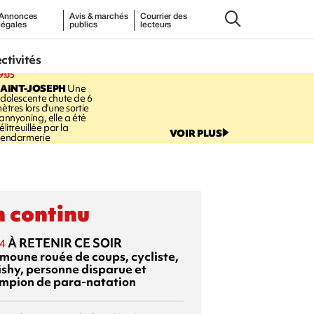
Annonces
Avis & marchés
Courrier des
légales
publics
lecteurs
ectivités
9:05
AINT-JOSEPH
Une
dolescente chute de 6
ètres lors d'une sortie
annyoning, elle a été
élitreuillée par la
VOIR PLUS
endarmerie
 continu
À RETENIR CE SOIR
4
moune rouée de coups, cycliste,
ishy, personne disparue et
mpion de para-natation