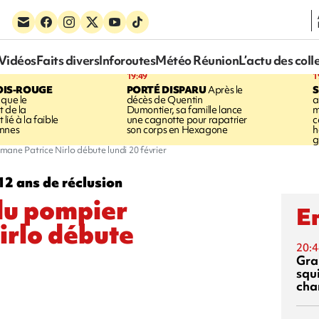
Vidéos
Faits divers
Inforoutes
Météo Réunion
L’actu des coll
19:49
1
OIS-ROUGE
PORTÉ DISPARU
Après le
S
 que le
décès de Quentin
a
t de la
Dumontier, sa famille lance
m
ié à la faible
une cagnotte pour rapatrier
c
annes
son corps en Hexagone
h
g
ane Patrice Nirlo débute lundi 20 février
12 ans de réclusion
du pompier
En
irlo débute
20:4
Gra
squ
cha