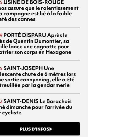
USINE DE BOIS-ROUGE
5
eos assure que le ralentissement
a campagne est lié à la faible
eté des cannes
PORTÉ DISPARU
Après le
9
ès de Quentin Dumontier, sa
ille lance une cagnotte pour
atrier son corps en Hexagone
SAINT-JOSEPH
Une
5
lescente chute de 6 mètres lors
e sortie cannyoning, elle a été
itreuillée par la gendarmerie
SAINT-DENIS
Le Barachois
2
mé dimanche pour l'arrivée du
 cycliste
PLUS D’INFOS