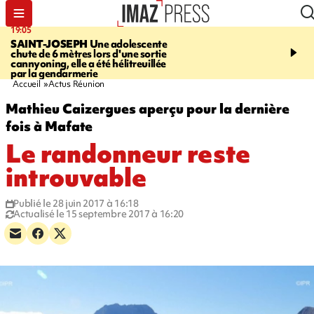
19:05
20:44
SAINT-JOSEPH
Une adolescente
À RETENIR CE SOIR
G
chute de 6 mètres lors d'une sortie
rouée de coups, cycliste,
cannyoning, elle a été hélitreuillée
personne disparue et c
par la gendarmerie
para-natation
Accueil
Actus Réunion
Mathieu Caizergues aperçu pour la dernière
fois à Mafate
Le randonneur reste
introuvable
Publié le 28 juin 2017 à 16:18
Actualisé le 15 septembre 2017 à 16:20