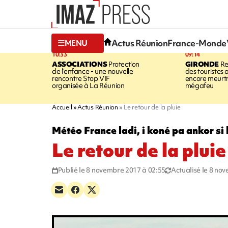
Actus Réunion
France-Monde
MENU
10:33
09:14
ASSOCIATIONS
Protection
GIRONDE
Re
de l’enfance - une nouvelle
des touristes 
rencontre Stop VIF
encore meurtri
organisée à La Réunion
mégafeu
Accueil
Actus Réunion
Le retour de la pluie
Météo France ladi, i koné pa ankor si 
Le retour de la pluie
Publié le 8 novembre 2017 à 02:55
Actualisé le 8 no