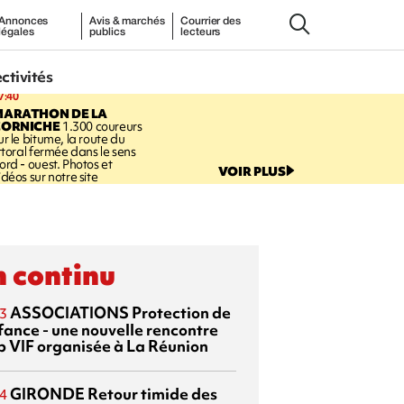
Annonces
Avis & marchés
Courrier des
légales
publics
lecteurs
ectivités
7:40
MARATHON DE LA
CORNICHE
1.300 coureurs
ur le bitume, la route du
ittoral fermée dans le sens
ord - ouest. Photos et
VOIR PLUS
idéos sur notre site
 continu
ASSOCIATIONS
Protection de
3
nfance - une nouvelle rencontre
p VIF organisée à La Réunion
GIRONDE
Retour timide des
4