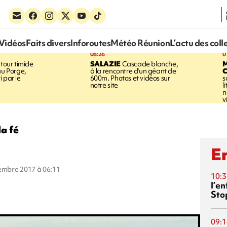
Vidéos
Faits divers
Inforoutes
Météo Réunion
L’actu des coll
08:26
0
tour timide
SALAZIE
Cascade blanche,
au Porge,
à la rencontre d'un géant de
 par le
600m. Photos et vidéos sur
s
notre site
l
n
v
la fé
En
vembre 2017 à 06:11
10:3
l’e
Sto
09:1