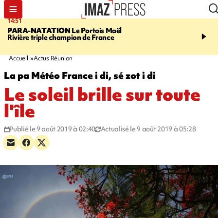
14:51
17:12
PARA-NATATION
Le Portois Maël
RÉGION RÉUNION
47 
Rivière triple champion de France
s'envolent pour "étudier 
Québec"
Accueil
Actus Réunion
La pa Météo France i di, sé zot i di
Le soleil brille sur toute
l'île
Publié le 9 août 2019 à 02:40
Actualisé le 9 août 2019 à 05:28