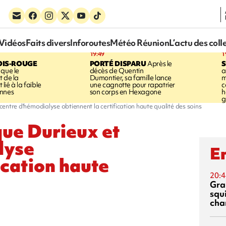
Vidéos
Faits divers
Inforoutes
Météo Réunion
L’actu des coll
19:49
1
OIS-ROUGE
PORTÉ DISPARU
Après le
S
 que le
décès de Quentin
a
t de la
Dumontier, sa famille lance
m
ié à la faible
une cagnotte pour rapatrier
c
annes
son corps en Hexagone
h
g
 centre d'hémodialyse obtiennent la certification haute qualité des soins
que Durieux et
lyse
En
ication haute
20:4
Gra
squ
cha