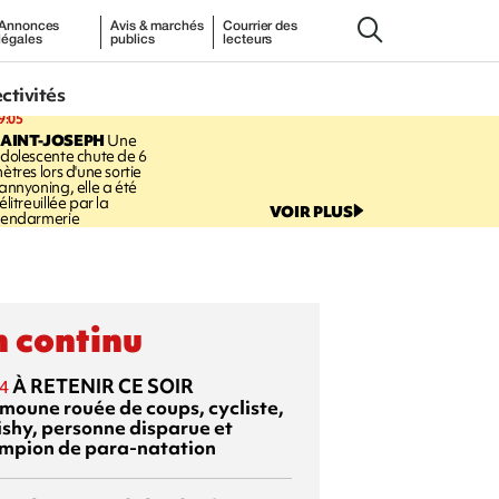
Annonces
Avis & marchés
Courrier des
légales
publics
lecteurs
ectivités
9:05
AINT-JOSEPH
Une
dolescente chute de 6
ètres lors d'une sortie
annyoning, elle a été
élitreuillée par la
VOIR PLUS
endarmerie
 continu
À RETENIR CE SOIR
4
moune rouée de coups, cycliste,
ishy, personne disparue et
mpion de para-natation