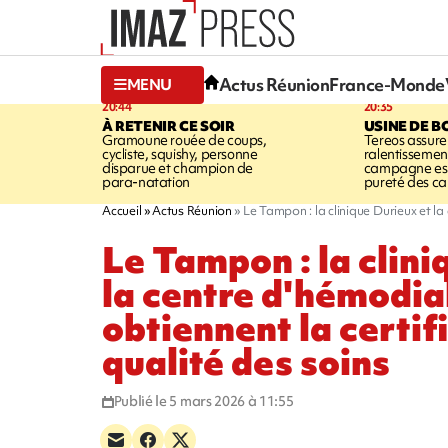
Actus Réunion
France-Monde
MENU
20:44
20:35
À RETENIR CE SOIR
USINE DE B
Gramoune rouée de coups,
Tereos assure
cycliste, squishy, personne
ralentissemen
disparue et champion de
campagne est l
para-natation
pureté des c
Accueil
Actus Réunion
Le Tampon : la clinique Durieux et la
Le Tampon : la clini
la centre d'hémodia
obtiennent la certif
qualité des soins
Publié le 5 mars 2026 à 11:55