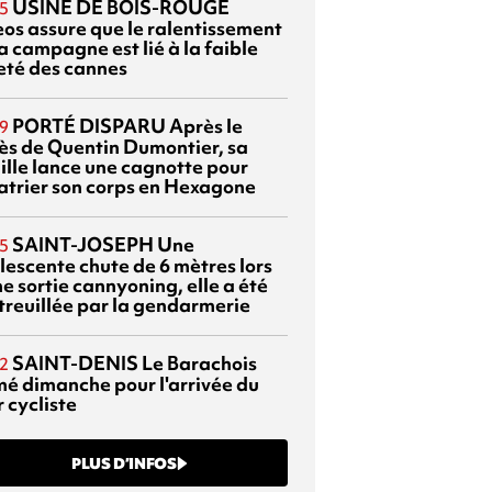
USINE DE BOIS-ROUGE
5
eos assure que le ralentissement
a campagne est lié à la faible
eté des cannes
PORTÉ DISPARU
Après le
9
ès de Quentin Dumontier, sa
ille lance une cagnotte pour
atrier son corps en Hexagone
SAINT-JOSEPH
Une
5
lescente chute de 6 mètres lors
e sortie cannyoning, elle a été
itreuillée par la gendarmerie
SAINT-DENIS
Le Barachois
2
mé dimanche pour l'arrivée du
 cycliste
PLUS D’INFOS