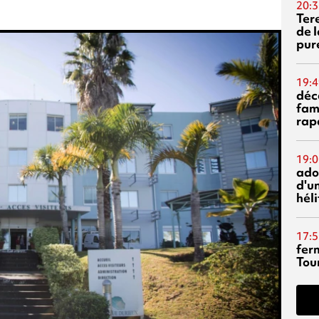
20:3
Ter
de l
pur
19:4
déc
fam
rap
19:0
ado
d'un
hél
17:5
fer
Tour