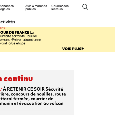
Annonces
Avis & marchés
Courrier des
légales
publics
lecteurs
ectivités
5:45
TOUR DE FRANCE
La
auréate sortante Pauline
errand-Prévot abandonne
vant la 8e étape
VOIR PLUS
 continu
À RETENIR CE SOIR
Sécurité
7
ière, concours de nouilles, route
ittoral fermée, courrier de
manin et évacuation au volcan