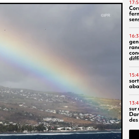
17:5
Corn
fer
sen
16:3
gen
ran
con
diff
15:4
sor
aba
13:4
sur 
Dar
des