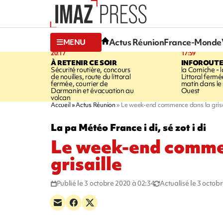
Actus Réunion
France-Monde
MENU
20:17
17:59
À RETENIR CE SOIR
INFOROUT
Sécurité routière, concours
la Corniche - 
de nouilles, route du littoral
Littoral ferm
fermée, courrier de
matin dans le
Darmanin et évacuation au
Ouest
volcan
Accueil
Actus Réunion
Le week-end commence dans la grisa
La pa Météo France i di, sé zot i di
Le week-end comme
grisaille
Publié le 3 octobre 2020 à 02:34
Actualisé le 3 octob