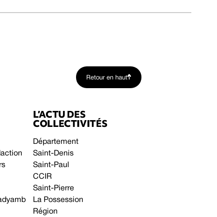
Retour en haut
L’ACTU DES
COLLECTIVITÉS
Département
daction
Saint-Denis
rs
Saint-Paul
CCIR
Saint-Pierre
 gadyamb
La Possession
Région