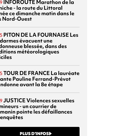
INFOROUTE
Marathon de la
9
iche - la route du Littoral
mée ce dimanche matin dans le
s Nord-Ouest
PITON DE LA FOURNAISE
Les
5
darmes évacuent une
donneuse blessée, dans des
ditions météorologiques
iciles
TOUR DE FRANCE
La lauréate
5
tante Pauline Ferrand-Prévot
ndonne avant la 8e étape
JUSTICE
Violences sexuelles
9
mineurs - un courrier de
manin pointe les défaillances
 enquêtes
PLUS D’INFOS