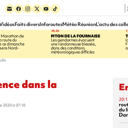
Vidéos
Faits divers
Inforoutes
Météo Réunion
L’actu des coll
16:35
1
E
Marathon de
PITON DE LA FOURNAISE
la route du
Les gendarmes évacuent
l
ée ce dimanche
une randonneuse blessée,
F
 sens Nord-
dans des conditions
a
météorologiques difficiles
ille
nce dans la
En
20:1
rout
re 2020 à 07:18
du l
Dar