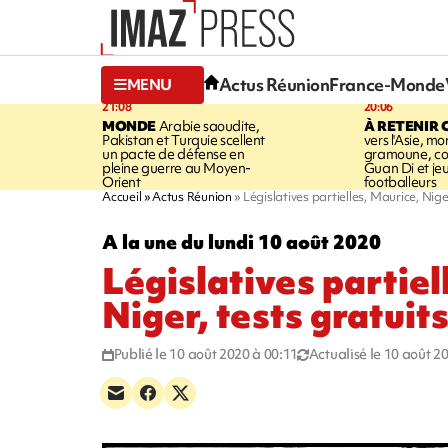
Actus Réunion
France-Monde
MENU
21:08
20:06
MONDE
Arabie saoudite,
À RETENIR 
Pakistan et Turquie scellent
vers l'Asie, mo
un pacte de défense en
gramoune, co
pleine guerre au Moyen-
Guan Di et je
Orient
footballeurs
Accueil
Actus Réunion
Législatives partielles, Maurice, Nige
A la une du lundi 10 août 2020
Législatives partiel
Niger, tests gratuit
Publié le 10 août 2020 à 00:11
Actualisé le 10 août 2