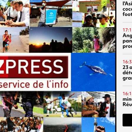
l'A
coc
foo
17:1
Ang
pan
pro
16:3
23 
dét
gra
16:1
min
Réu