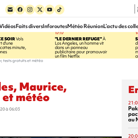
Vidéos
Faits divers
Inforoutes
Météo Réunion
L’actu des coll
17:17
1
CE SOIR
Vols
"LE DERNIER REFUGE"
À
S
rt d'une
Los Angeles, un homme vit
d
cottes minute,
dans un panneau
p
unes
publicitaire pour promouvoir
m
un film Netflix
a
r, tests gratuits et météo
les, Maurice,
En
s et météo
21:0
Pak
020 à 06:03
pac
au 
20:0