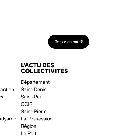
Retour en haut
L’ACTU DES
COLLECTIVITÉS
Département
daction
Saint-Denis
rs
Saint-Paul
CCIR
Saint-Pierre
 gadyamb
La Possession
Région
Le Port