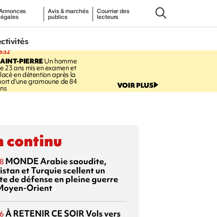
Annonces
Avis & marchés
Courrier des
légales
publics
lecteurs
ectivités
6:32
AINT-PIERRE
Un homme
e 23 ans mis en examen et
lacé en détention après la
ort d'une gramoune de 84
VOIR PLUS
ns
 continu
MONDE
Arabie saoudite,
8
istan et Turquie scellent un
te de défense en pleine guerre
Moyen-Orient
À RETENIR CE SOIR
Vols vers
6