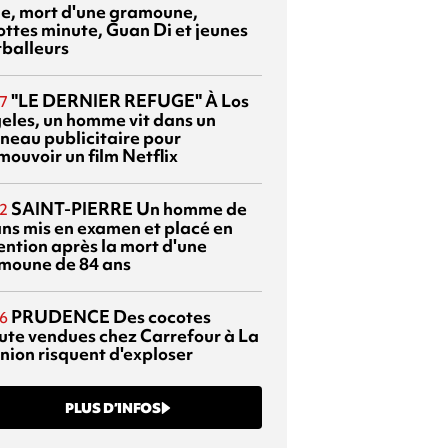
sie, mort d'une gramoune,
ottes minute, Guan Di et jeunes
tballeurs
"LE DERNIER REFUGE"
À Los
7
eles, un homme vit dans un
neau publicitaire pour
mouvoir un film Netflix
SAINT-PIERRE
Un homme de
2
ans mis en examen et placé en
ention après la mort d'une
moune de 84 ans
PRUDENCE
Des cocotes
6
ute vendues chez Carrefour à La
nion risquent d'exploser
PLUS D’INFOS