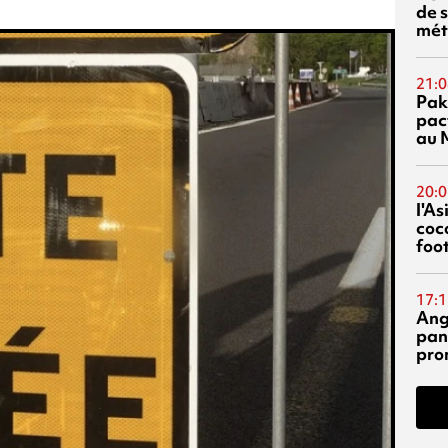
de s
mét
21:0
Pak
pac
au 
20:0
l'A
coc
foo
17:1
Ang
pan
pro