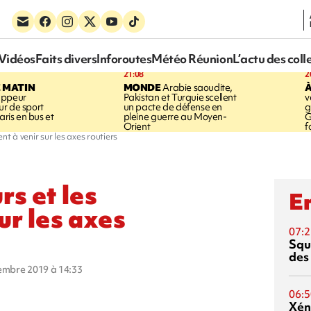
Vidéos
Faits divers
Inforoutes
Météo Réunion
L’actu des coll
21:08
2
E MATIN
MONDE
Arabie saoudite,
À
appeur
Pakistan et Turquie scellent
v
r de sport
un pacte de défense en
g
aris en bus et
pleine guerre au Moyen-
G
Orient
f
nt à venir sur les axes routiers
rs et les
En
ur les axes
07:2
Squ
des
vembre 2019 à 14:33
06:5
Xén