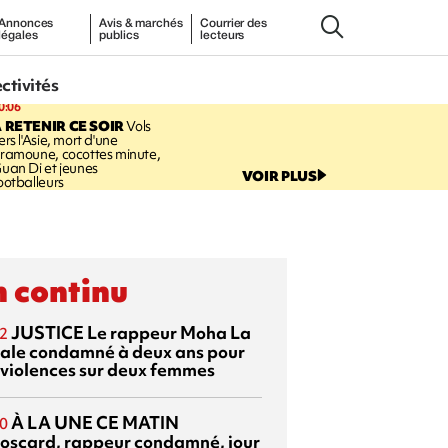
Annonces
Avis & marchés
Courrier des
légales
publics
lecteurs
ectivités
0:06
 RETENIR CE SOIR
Vols
ers l'Asie, mort d'une
ramoune, cocottes minute,
uan Di et jeunes
VOIR PLUS
ootballeurs
 continu
JUSTICE
Le rappeur Moha La
2
ale condamné à deux ans pour
 violences sur deux femmes
À LA UNE CE MATIN
0
oscard, rappeur condamné, jour