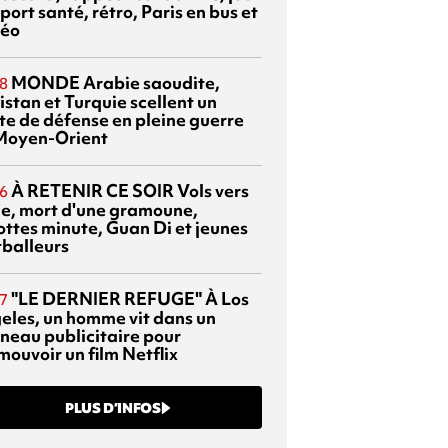
port santé, rétro, Paris en bus et
éo
MONDE
Arabie saoudite,
8
istan et Turquie scellent un
te de défense en pleine guerre
Moyen-Orient
À RETENIR CE SOIR
Vols vers
6
sie, mort d'une gramoune,
ottes minute, Guan Di et jeunes
tballeurs
"LE DERNIER REFUGE"
À Los
7
eles, un homme vit dans un
neau publicitaire pour
mouvoir un film Netflix
PLUS D’INFOS