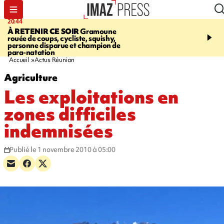
20:44
20:35
À RETENIR CE SOIR
Gramoune
USINE DE BOIS-ROU
rouée de coups, cycliste, squishy,
assure que le ralentisse
personne disparue et champion de
campagne est lié à la fai
para-natation
des cannes
Accueil
Actus Réunion
Agriculture
Les exploitations en
zones difficiles
indemnisées
Publié le 1 novembre 2010 à 05:00