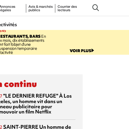
Annonces
Avis & marchés
Courrier des
légales
publics
lecteurs
ectivités
5:45
RESTAURANTS, BARS
En
ix mois, dix établissements
nt fait l'objet d'une
uspension temporaire
VOIR PLUS
'activité
 continu
"LE DERNIER REFUGE"
À Los
7
eles, un homme vit dans un
neau publicitaire pour
mouvoir un film Netflix
SAINT-PIERRE
Un homme de
2