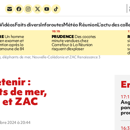
Vidéos
Faits divers
Inforoutes
Météo Réunion
L’actu des coll
16:16
1
RE
Un homme
PRUDENCE
Des cocotes
 en examen et
minute vendues chez
s
ntion après la
Carrefour à La Réunion
o
ramoune de 84
risquent d'exploser
s
d
ide, éléphants de mer, Nouvelle-Calédonie et ZAC Renaissance 3
tenir :
En
ts de mer,
17:1
 et ZAC
Ang
pan
pro
obre 2024 à 20:44
16:3