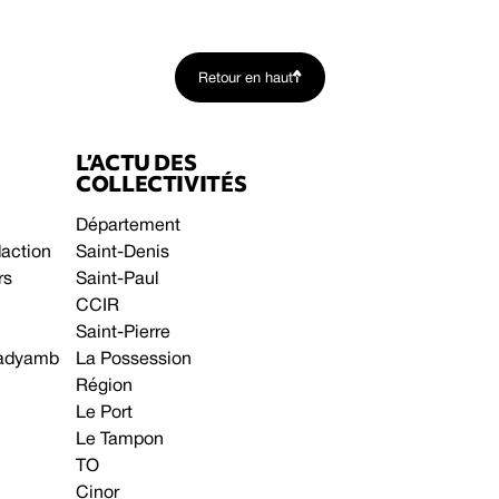
Retour en haut
L’ACTU DES
COLLECTIVITÉS
Département
daction
Saint-Denis
rs
Saint-Paul
CCIR
Saint-Pierre
 gadyamb
La Possession
Région
Le Port
Le Tampon
TO
Cinor