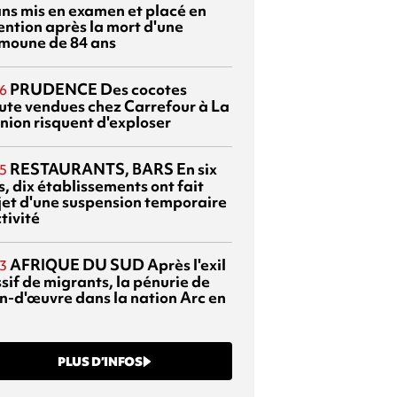
ans mis en examen et placé en
ention après la mort d'une
moune de 84 ans
PRUDENCE
Des cocotes
6
ute vendues chez Carrefour à La
nion risquent d'exploser
RESTAURANTS, BARS
En six
5
, dix établissements ont fait
bjet d'une suspension temporaire
tivité
AFRIQUE DU SUD
Après l'exil
3
sif de migrants, la pénurie de
n-d'œuvre dans la nation Arc en
PLUS D’INFOS