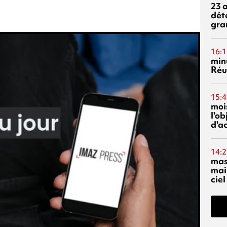
23 
dét
gra
16:1
min
Réu
15:4
mois
l'o
d'ac
14:2
mas
mai
ciel