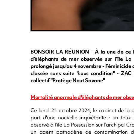
BONSOIR LA RÉUNION - À la une de ce lun
d'éléphants de mer observée sur l'île La 
prolongé jusqu'au 4 novembre - Féminicide au
classée sans suite "sous condition" - ZAC 
collectif "Protège Nout Savane"
Mortalité anormale d'éléphants de mer observ
Ce lundi 21 octobre 2024, le cabinet de la 
part d'une nouvelle inquiétante : un taux
observé à l'île La Possession sur l'archipel Cr
un agent pathogène de contamination d'o