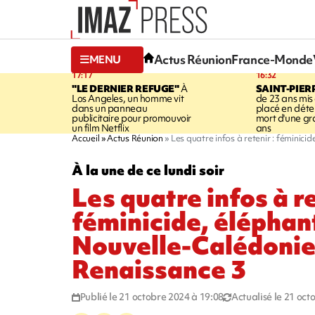
Actus Réunion
France-Monde
MENU
17:17
16:32
"LE DERNIER REFUGE"
À
SAINT-PIER
Los Angeles, un homme vit
de 23 ans mis
dans un panneau
placé en déte
publicitaire pour promouvoir
mort d'une g
un film Netflix
ans
Accueil
Actus Réunion
Les quatre infos à retenir : féminic
À la une de ce lundi soir
Les quatre infos à re
féminicide, éléphan
Nouvelle-Calédonie
Renaissance 3
Publié le 21 octobre 2024 à 19:08
Actualisé le 21 oct