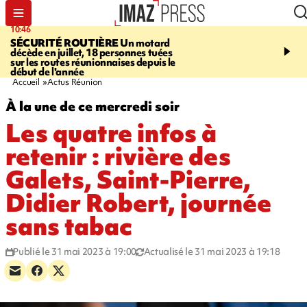
10:46
13:49
SÉCURITÉ ROUTIÈRE
Un motard
JUSTICE
Violences sexu
décède en juillet, 18 personnes tuées
mineurs - un courrier d
sur les routes réunionnaises depuis le
pointe les défaillances 
début de l'année
Accueil
Actus Réunion
À la une de ce mercredi soir
Les quatre infos à
retenir : rivière des
Galets, Saint-Pierre,
Didier Robert, journée
sans tabac
Publié le 31 mai 2023 à 19:00
Actualisé le 31 mai 2023 à 19:18