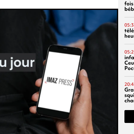
fois
béb
05:3
tél
heu
05:2
inf
Ceu
Poc
20:4
Gra
squ
cha