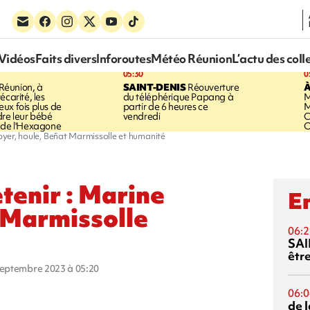
Vidéos
Faits divers
Inforoutes
Météo Réunion
L’actu des coll
05:30
0
Réunion, à
SAINT-DENIS
Réouverture
À
écarité, les
du téléphérique Papang à
M
ux fois plus de
partir de 6 heures ce
M
dre leur bébé
vendredi
C
 de l'Hexagone
O
Boyer, houle, Beñat Marmissolle et humanité
etenir : Marine
En
 Marmissolle
06:2
SAI
êtr
 septembre 2023 à 05:20
06:0
de 