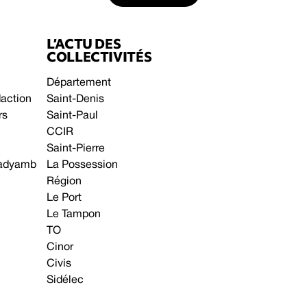
L’ACTU DES
COLLECTIVITÉS
Département
daction
Saint-Denis
rs
Saint-Paul
CCIR
Saint-Pierre
 gadyamb
La Possession
Région
Le Port
Le Tampon
TO
Cinor
Civis
Sidélec