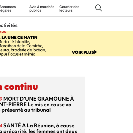
Annonces
Avis & marchés
Courrier des
légales
publics
lecteurs
ectivités
5:20
 LA UNE CE MATIN
ortalité infantile,
arathon de la Corniche,
euta, braderie de l'océan,
VOIR PLUS
pus Pocus et météo
 continu
MORT D'UNE GRAMOUNE À
9
NT-PIERRE
Le mis en cause va
e présenté au tribunal
SANTÉ
A La Réunion, à cause
4
la précarité, les femmes ont deux