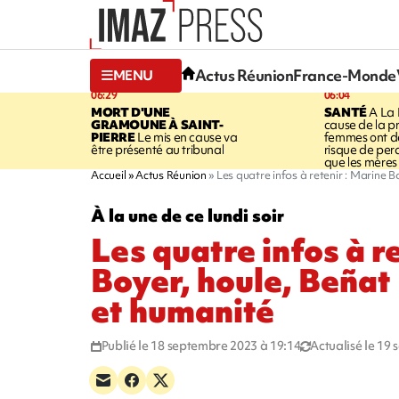
Actus Réunion
France-Monde
MENU
06:29
06:04
MORT D'UNE
SANTÉ
A La 
GRAMOUNE À SAINT-
cause de la pr
PIERRE
Le mis en cause va
femmes ont de
être présenté au tribunal
risque de per
que les mères
Accueil
Actus Réunion
Les quatre infos à retenir : Marine 
À la une de ce lundi soir
Les quatre infos à r
Boyer, houle, Beñat
et humanité
Publié le 18 septembre 2023 à 19:14
Actualisé le 19