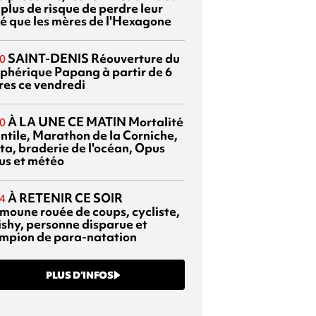
 plus de risque de perdre leur
é que les mères de l'Hexagone
SAINT-DENIS
Réouverture du
0
éphérique Papang à partir de 6
res ce vendredi
À LA UNE CE MATIN
Mortalité
0
antile, Marathon de la Corniche,
ta, braderie de l'océan, Opus
us et météo
À RETENIR CE SOIR
4
moune rouée de coups, cycliste,
ishy, personne disparue et
mpion de para-natation
PLUS D’INFOS