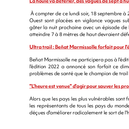
La houle va déferler, des vagues de sept à h
À compter de ce lundi soir, 18 septembre à 
Ouest sont placées en vigilance vagues sub
gâter la nuit prochaine avec un épisode de h
atteindre 7 à 8 mètres de haut devraient défer
Ultra trail : Beñat Marmissolle forfait pour l
Beñat Marmissolle ne participera pas à l'édi
l'édition 2022 a annoncé son forfait ce dim
problèmes de santé que le champion de trail a
"L'heure est venue" d'agir pour sauver les pr
Alors que les pays les plus vulnérables sont
les représentants de tous les pays du mond
déçues d'améliorer radicalement le sort de l