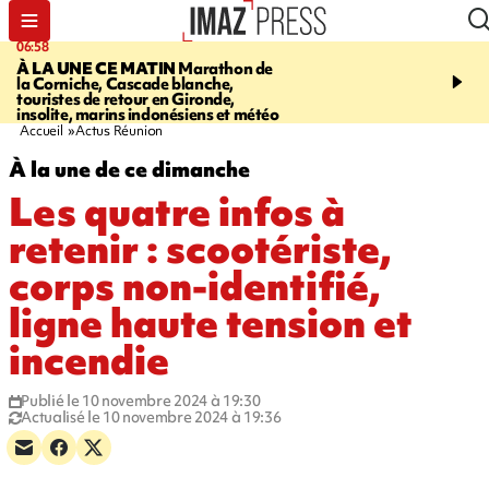
06:58
09:14
À LA UNE CE MATIN
Marathon de
GIRONDE
Retour timid
la Corniche, Cascade blanche,
touristes au Porge, enco
touristes de retour en Gironde,
par le mégafeu
insolite, marins indonésiens et météo
Accueil
Actus Réunion
À la une de ce dimanche
Les quatre infos à
retenir : scootériste,
corps non-identifié,
ligne haute tension et
incendie
Publié le 10 novembre 2024 à 19:30
Actualisé le 10 novembre 2024 à 19:36