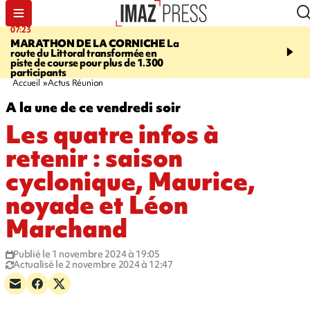
07:23
08:37
MARATHON DE LA CORNICHE
La
SAINT-DENIS
Lancemen
route du Littoral transformée en
braderie de l'océan pour
piste de course pour plus de 1.300
pouvoir d'achat des fami
participants
soutenir les commerçan
Accueil
Actus Réunion
A la une de ce vendredi soir
Les quatre infos à
retenir : saison
cyclonique, Maurice,
noyade et Léon
Marchand
Publié le 1 novembre 2024 à 19:05
Actualisé le 2 novembre 2024 à 12:47