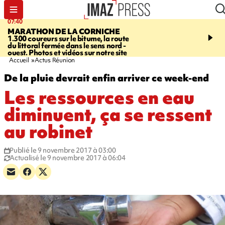
07:40
10:33
MARATHON DE LA CORNICHE
ASSOCIATIONS
Protec
1.300 coureurs sur le bitume, la route
l’enfance - une nouvelle
du littoral fermée dans le sens nord -
Stop VIF organisée à La
ouest. Photos et vidéos sur notre site
Accueil
Actus Réunion
De la pluie devrait enfin arriver ce week-end
Les ressources en eau
diminuent, ça se ressent
au robinet
Publié le 9 novembre 2017 à 03:00
Actualisé le 9 novembre 2017 à 06:04