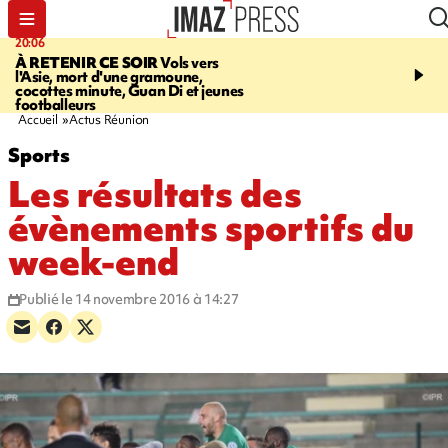
20:06
07:22
À RETENIR CE SOIR
Vols vers
JUSTICE
Le rappeur M
l'Asie, mort d'une gramoune,
Squale condamné à deu
cocottes minute, Guan Di et jeunes
des violences sur deux
footballeurs
Accueil
Actus Réunion
Sports
Les résultats des
évènements sportifs du
week-end
Publié le 14 novembre 2016 à 14:27