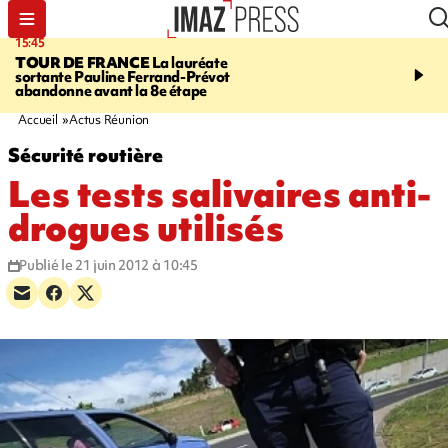
15:45
20:17
TOUR DE FRANCE
La lauréate
À RETENIR CE SOIR
Sé
sortante Pauline Ferrand-Prévot
routière, concours de nou
abandonne avant la 8e étape
du littoral fermée, courr
Darmanin et évacuation
Accueil
Actus Réunion
Sécurité routière
Les tests salivaires anti-
drogues utilisés
Publié le 21 juin 2012 à 10:45