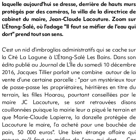
laquelle aujourd'hui se dresse, derrière de hauts murs
protégés par des caméras, la villa de la directrice de
cabinet du maire, Jean-Claude Lacouture. Zoom sur
L'Étang-Salé, où l'adage "Il faut se méfier de l'eau qui
dort" prend tout son sens.
C’est un nid d’imbroglios administratifs qui se cache sur
la Cité La Lagune à L’Étang-Salé Les Bains. Dans son
édito publié au Journal de L’Île du samedi 10 décembre
2016, Jacques Tillier parlait une combine autour de la
vente d’une certaine parcelle : "par un mystérieux tour
de passe-passe les propriétaires, héritières en titre du
terrain, les filles Hoarau, pourtant conseillées par le
maire JC Lacouture, se sont retrouvées disons
couillonnées puisque la mairie leur a piqué le terrain et
que Marie-Claude Lapierre, la donzelle protégée de
Lacouture le maire, l’a acheté pour une bouchée de
pain, 50 000 euros". Une bien étrange affaire qui
prouve qu’il faut se méfier de l’eau qui dort… Car