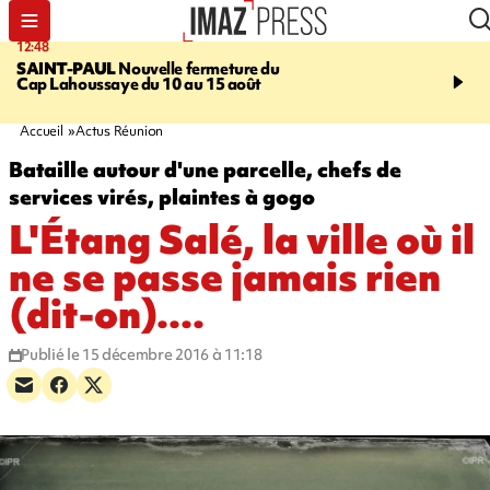
12:48
14:23
SAINT-PAUL
Nouvelle fermeture du
AFRIQUE DU SUD
Aprè
Cap Lahoussaye du 10 au 15 août
massif de migrants, la p
main-d'œuvre dans la na
ciel
Accueil
Actus Réunion
Bataille autour d'une parcelle, chefs de
services virés, plaintes à gogo
L'Étang Salé, la ville où il
ne se passe jamais rien
(dit-on)....
Publié le 15 décembre 2016 à 11:18