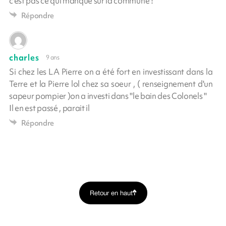
c'est pas ce qui manque sur la commune !
Répondre
charles
9 ans
Si chez les LA Pierre on a été fort en investissant dans la
Terre et la Pierre lol chez sa soeur , ( renseignement d'un
sapeur pompier )on a investi dans ''le bain des Colonels ''
Il en est passé , parait il
Répondre
Retour en haut