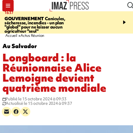
16:37
20:23
GOUVERNEMENT
Canicules,
À RETENIR CE SOIR
H
sécheresse, incendies - un plan
interpellé, coprs retrouv
"global" pour ne laisser aucun
conducteurs, fin de grèv
agriculteur "seul"
maltraités
Accueil
Actus Réunion
Au Salvador
Longboard : la
Réunionnaise Alice
Lemoigne devient
quatrième mondiale
Publié le 15 octobre 2024 à 09:33
Actualisé le 15 octobre 2024 à 09:37