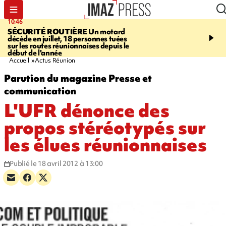
10:46
13:49
SÉCURITÉ ROUTIÈRE
Un motard
JUSTICE
Violences sexu
décède en juillet, 18 personnes tuées
mineurs - un courrier d
sur les routes réunionnaises depuis le
pointe les défaillances 
début de l'année
Accueil
Actus Réunion
Parution du magazine Presse et
communication
L'UFR dénonce des
propos stéréotypés sur
les élues réunionnaises
Publié le 18 avril 2012 à 13:00