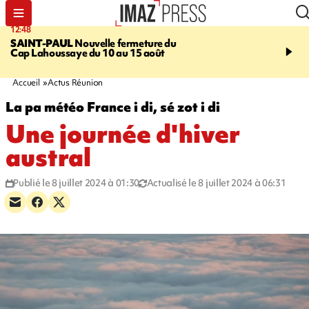
12:48
14:23
SAINT-PAUL
Nouvelle fermeture du
AFRIQUE DU SUD
Aprè
Cap Lahoussaye du 10 au 15 août
massif de migrants, la p
main-d'œuvre dans la na
ciel
Accueil
Actus Réunion
La pa météo France i di, sé zot i di
Une journée d'hiver
austral
Publié le 8 juillet 2024 à 01:30
Actualisé le 8 juillet 2024 à 06:31