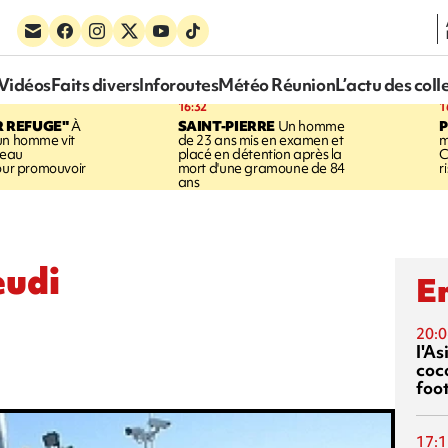
Vidéos
Faits divers
Inforoutes
Météo Réunion
L’actu des coll
16:32
1
R REFUGE"
À
SAINT-PIERRE
Un homme
un homme vit
de 23 ans mis en examen et
m
neau
placé en détention après la
C
pour promouvoir
mort d'une gramoune de 84
r
ans
eudi
En
20:0
l'A
coc
foo
17:1