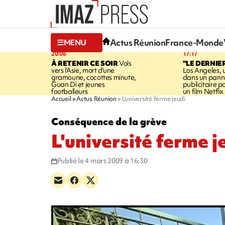
Actus Réunion
France-Monde
MENU
20:06
17:17
À RETENIR CE SOIR
Vols
"LE DERNIE
vers l'Asie, mort d'une
Los Angeles, 
gramoune, cocottes minute,
dans un pan
Guan Di et jeunes
publicitaire 
footballeurs
un film Netflix
Accueil
Actus Réunion
L'université ferme jeudi
Conséquence de la grève
L'université ferme j
Publié le 4 mars 2009 à 16:30