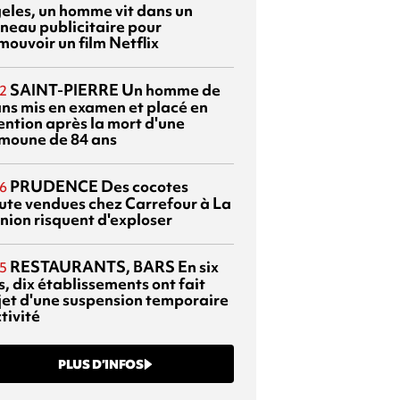
eles, un homme vit dans un
neau publicitaire pour
mouvoir un film Netflix
SAINT-PIERRE
Un homme de
2
ans mis en examen et placé en
ention après la mort d'une
moune de 84 ans
PRUDENCE
Des cocotes
6
ute vendues chez Carrefour à La
nion risquent d'exploser
RESTAURANTS, BARS
En six
5
, dix établissements ont fait
bjet d'une suspension temporaire
tivité
PLUS D’INFOS