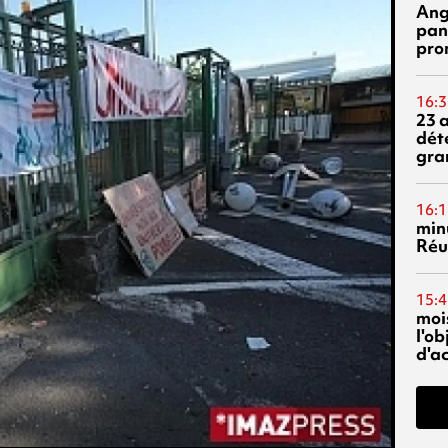
Ang
pan
pro
16:3
23 
dét
gra
16:1
min
Réu
15:4
mois
l'o
d'ac