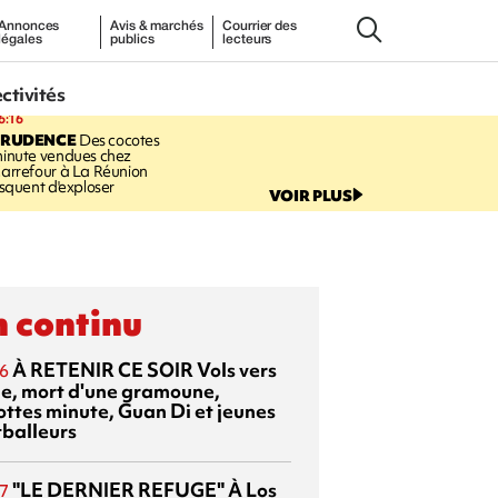
Annonces
Avis & marchés
Courrier des
légales
publics
lecteurs
ectivités
6:16
PRUDENCE
Des cocotes
inute vendues chez
arrefour à La Réunion
isquent d'exploser
VOIR PLUS
 continu
À RETENIR CE SOIR
Vols vers
6
sie, mort d'une gramoune,
ottes minute, Guan Di et jeunes
tballeurs
"LE DERNIER REFUGE"
À Los
7