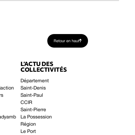
Retour en haut
L’ACTU DES
COLLECTIVITÉS
Département
daction
Saint-Denis
rs
Saint-Paul
CCIR
Saint-Pierre
 gadyamb
La Possession
Région
Le Port