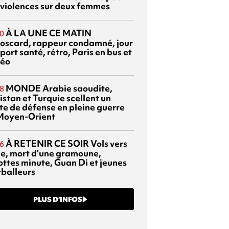
 violences sur deux femmes
À LA UNE CE MATIN
0
oscard, rappeur condamné, jour
port santé, rétro, Paris en bus et
éo
MONDE
Arabie saoudite,
8
istan et Turquie scellent un
te de défense en pleine guerre
Moyen-Orient
À RETENIR CE SOIR
Vols vers
6
sie, mort d'une gramoune,
ottes minute, Guan Di et jeunes
tballeurs
PLUS D’INFOS