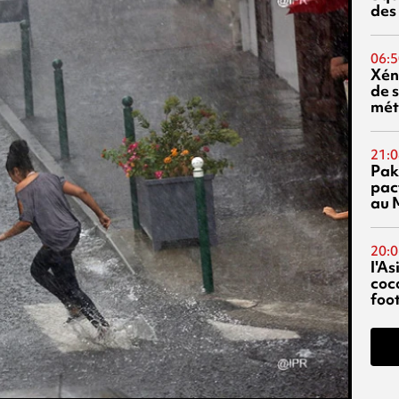
des
06:5
Xén
de s
mét
21:0
Pak
pac
au 
20:0
l'A
coc
foo