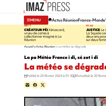
Actus Réunion
France-Monde
MENU
08:11
07:22
CRÉATEUR PÉI
Xénoscard,
JUSTICE
Le 
un jeu de cartes à
La Squale c
collectionner imaginé à La
deux ans pour
Réunion
sur deux fem
Accueil
Actus Réunion
La météo se dégrade
La pa Météo France i di, sé zot i di
La météo se dégrad
Publié le 20 février 2024 à 01:30
Actualisé le 20 févr