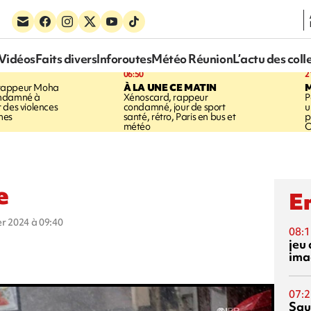
Vidéos
Faits divers
Inforoutes
Météo Réunion
L’actu des coll
06:50
2
rappeur Moha
À LA UNE CE MATIN
ondamné à
Xénoscard, rappeur
P
 des violences
condamné, jour de sport
u
mes
santé, rétro, Paris en bus et
p
météo
O
e
En
ier 2024 à 09:40
08:1
jeu 
ima
07:2
Squ