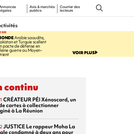
Annonces
Avis & marchés
Courrier des
légales
publics
lecteurs
ectivités
1:08
MONDE
Arabie saoudite,
akistan et Turquie scellent
n pacte de défense en
leine guerre au Moyen-
VOIR PLUS
rient
 continu
CRÉATEUR PÉI
Xénoscard, un
1
de cartes à collectionner
giné à La Réunion
JUSTICE
Le rappeur Moha La
2
ale condamné à deux ans pour