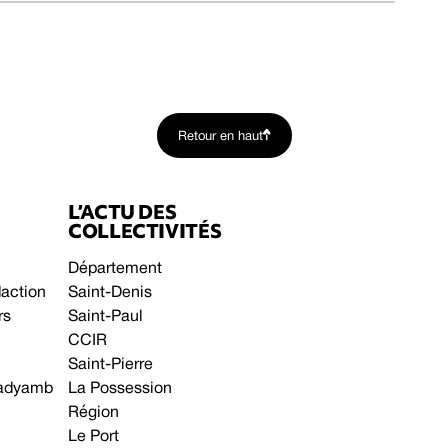
Retour en haut
L’ACTU DES
COLLECTIVITÉS
Département
daction
Saint-Denis
rs
Saint-Paul
CCIR
Saint-Pierre
 gadyamb
La Possession
Région
Le Port