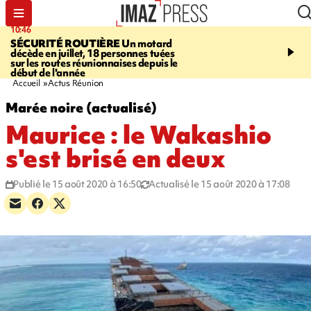
10:46
13:49
SÉCURITÉ ROUTIÈRE
Un motard
JUSTICE
Violences sexu
décède en juillet, 18 personnes tuées
mineurs - un courrier d
sur les routes réunionnaises depuis le
pointe les défaillances 
début de l'année
Accueil
Actus Réunion
Marée noire (actualisé)
Maurice : le Wakashio
s'est brisé en deux
Publié le 15 août 2020 à 16:50
Actualisé le 15 août 2020 à 17:08