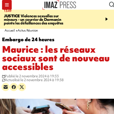
13:49
17:59
JUSTICE
Violences sexuelles sur
INFOROUTE
Marathon 
mineurs - un courrier de Darmanin
Corniche - la route du L
pointe les défaillances des enquêtes
ce dimanche matin dans 
Nord-Ouest
Accueil
Actus Réunion
Embargo de 24 heures
Maurice : les réseaux
sociaux sont de nouveau
accessibles
Publié le 2 novembre 2024 à 19:33
Actualisé le 2 novembre 2024 à 19:38