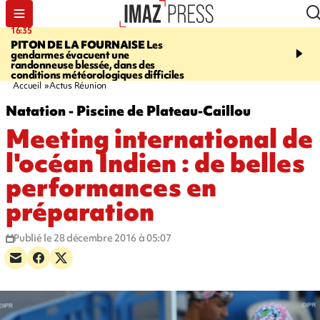
16:35
15:45
PITON DE LA FOURNAISE
Les
TOUR DE FRANCE
La 
gendarmes évacuent une
sortante Pauline Ferra
randonneuse blessée, dans des
abandonne avant la 8e 
conditions météorologiques difficiles
Accueil
Actus Réunion
Natation - Piscine de Plateau-Caillou
Meeting international de
l'océan Indien : de belles
performances en
préparation
Publié le 28 décembre 2016 à 05:07