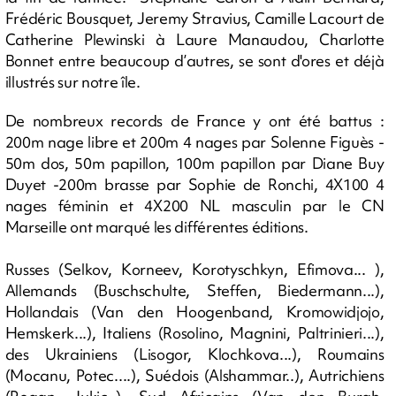
Frédéric Bousquet, Jeremy Stravius, Camille Lacourt de
Catherine Plewinski à Laure Manaudou, Charlotte
Bonnet entre beaucoup d’autres, se sont d'ores et déjà
illustrés sur notre île.
De nombreux records de France y ont été battus :
200m nage libre et 200m 4 nages par Solenne Figuès -
50m dos, 50m papillon, 100m papillon par Diane Buy
Duyet -200m brasse par Sophie de Ronchi, 4X100 4
nages féminin et 4X200 NL masculin par le CN
Marseille ont marqué les différentes éditions.
Russes (Selkov, Korneev, Korotyschkyn, Efimova... ),
Allemands (Buschschulte, Steffen, Biedermann...),
Hollandais (Van den Hoogenband, Kromowidjojo,
Hemskerk...), Italiens (Rosolino, Magnini, Paltrinieri...),
des Ukrainiens (Lisogor, Klochkova...), Roumains
(Mocanu, Potec....), Suédois (Alshammar..), Autrichiens