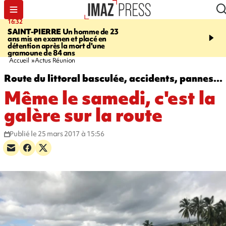
16:32
21:08
SAINT-PIERRE
Un homme de 23
MONDE
Arabie saoudit
ans mis en examen et placé en
et Turquie scellent un p
détention après la mort d'une
défense en pleine guerr
gramoune de 84 ans
Orient
Accueil
Actus Réunion
Route du littoral basculée, accidents, pannes...
Même le samedi, c'est la
galère sur la route
Publié le 25 mars 2017 à 15:56