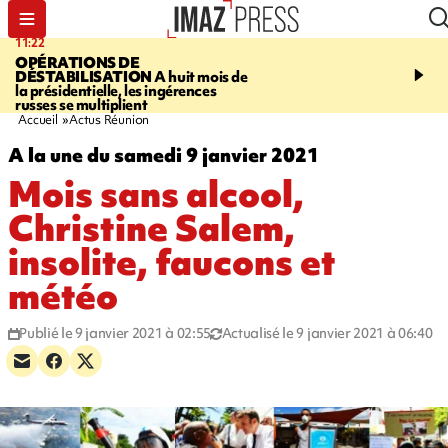
11:22
14:51
OPÉRATIONS DE
PARA-NATATION
Le P
DÉSTABILISATION
A huit mois de
Rivière triple champion
la présidentielle, les ingérences
russes se multiplient
Accueil
Actus Réunion
A la une du samedi 9 janvier 2021
Mois sans alcool,
Christine Salem,
insolite, faucons et
météo
Publié le 9 janvier 2021 à 02:55
Actualisé le 9 janvier 2021 à 06:40