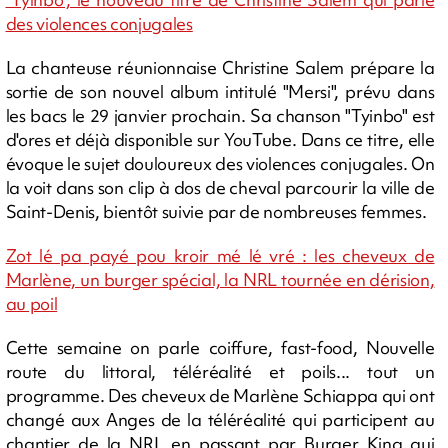
des violences conjugales
La chanteuse réunionnaise Christine Salem prépare la
sortie de son nouvel album intitulé "Mersi", prévu dans
les bacs le 29 janvier prochain. Sa chanson "Tyinbo" est
d'ores et déjà disponible sur YouTube. Dans ce titre, elle
évoque le sujet douloureux des violences conjugales. On
la voit dans son clip à dos de cheval parcourir la ville de
Saint-Denis, bientôt suivie par de nombreuses femmes.
Zot lé pa payé pou kroir mé lé vré : les cheveux de
Marlène, un burger spécial, la NRL tournée en dérision,
au poil
Cette semaine on parle coiffure, fast-food, Nouvelle
route du littoral, téléréalité et poils... tout un
programme. Des cheveux de Marlène Schiappa qui ont
changé aux Anges de la téléréalité qui participent au
chantier de la NRL en passant par Burger King qui