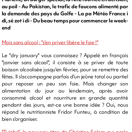
au poil - Au Pakistan, le trafic de faucons alimenté par
la demande des pays du Golfe - La pa Météo France i
di, sé zot i di - Du beau temps pour commencer le week-
end
Mois sans alcool : "s'en priver libère le foie !"
Le "dry january" vous connaissez ? Appelé en français
"janvier sans alcool", il consiste à se priver de toute
boisson alcoolisée jusqu'en février, pour se remettre des
fêtes. Il s'accompagne parfois d'un jeûne total ou partiel
pour reposer un peu son foie. Mais changer son
alimentation du jour au lendemain, après avoir
consommé alcool et nourriture en grande quantité
pendant des jours, est-ce une bonne idée ? Oui, nous
répond le nutritionniste Fridor Funteu, à condition de
bien s'organiser.
"Tyinbo", le nouveau titre de Christine Salem qui parle