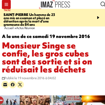
16:32
21:08
SAINT-PIERRE
Un homme de 23
MONDE
Arabie saoudit
ans mis en examen et placé en
et Turquie scellent un p
détention après la mort d'une
défense en pleine guerr
gramoune de 84 ans
Orient
Accueil
Actus Réunion
A la une de ce samedi 19 novembre 2016
Monsieur Singe se
confie, les gros cubes
sont des sortie et si on
réduisait les déchets
Publié le 19 novembre 2016 à 04:02