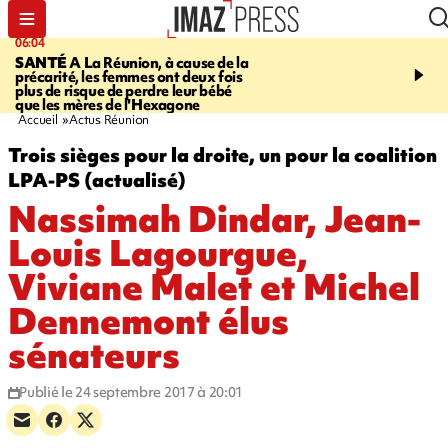
06:04
07:23
SANTÉ
A La Réunion, à cause de la
MARATHON DE LA C
précarité, les femmes ont deux fois
route du Littoral transf
plus de risque de perdre leur bébé
piste de course pour plu
que les mères de l'Hexagone
participants
Accueil
Actus Réunion
Trois sièges pour la droite, un pour la coalition
LPA-PS (actualisé)
Nassimah Dindar, Jean-
Louis Lagourgue,
Viviane Malet et Michel
Dennemont élus
sénateurs
Publié le 24 septembre 2017 à 20:01