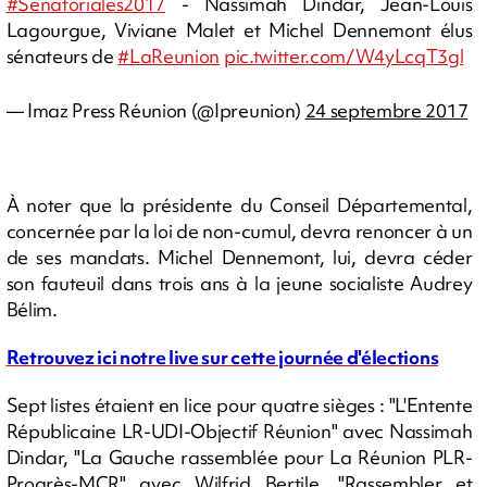
#Senatoriales2017
- Nassimah Dindar, Jean-Louis
Lagourgue, Viviane Malet et Michel Dennemont élus
sénateurs de
#LaReunion
pic.twitter.com/W4yLcqT3gl
— Imaz Press Réunion (@Ipreunion)
24 septembre 2017
À noter que la présidente du Conseil Départemental,
concernée par la loi de non-cumul, devra renoncer à un
de ses mandats. Michel Dennemont, lui, devra céder
son fauteuil dans trois ans à la jeune socialiste Audrey
Bélim.
Retrouvez ici notre live sur cette journée d'élections
Sept listes étaient en lice pour quatre sièges : "L'Entente
Républicaine LR-UDI-Objectif Réunion" avec Nassimah
Dindar, "La Gauche rassemblée pour La Réunion PLR-
Progrès-MCR" avec Wilfrid Bertile, "Rassembler et