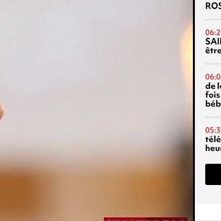
RO
06:2
SAI
êtr
06:0
de 
fois
béb
05:3
tél
heu