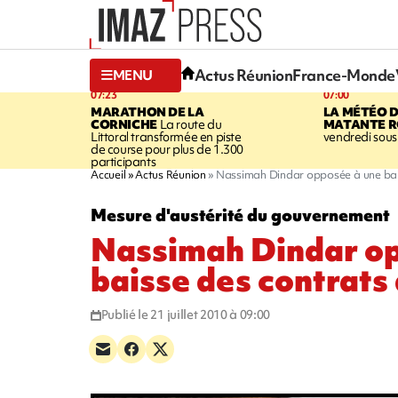
Actus Réunion
France-Monde
MENU
07:23
07:00
MARATHON DE LA
LA MÉTÉO 
CORNICHE
La route du
MATANTE R
Littoral transformée en piste
vendredi sous 
de course pour plus de 1.300
participants
Accueil
Actus Réunion
Nassimah Dindar opposée à une bai
Mesure d'austérité du gouvernement
Nassimah Dindar op
baisse des contrats
Publié le 21 juillet 2010 à 09:00