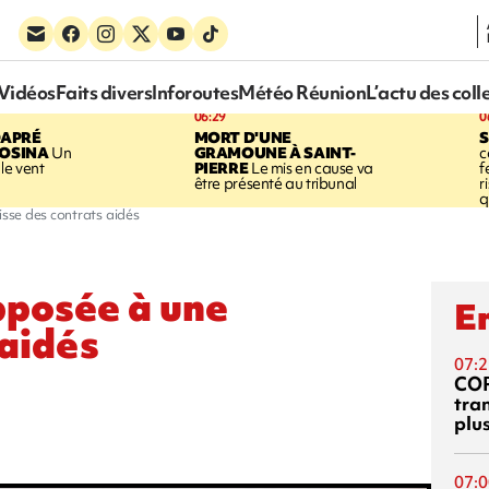
Vidéos
Faits divers
Inforoutes
Météo Réunion
L’actu des coll
06:29
0
DAPRÉ
MORT D'UNE
OSINA
Un
GRAMOUNE À SAINT-
c
le vent
PIERRE
Le mis en cause va
f
être présenté au tribunal
r
q
sse des contrats aidés
posée à une
En
 aidés
07:2
CO
tra
plu
07:0