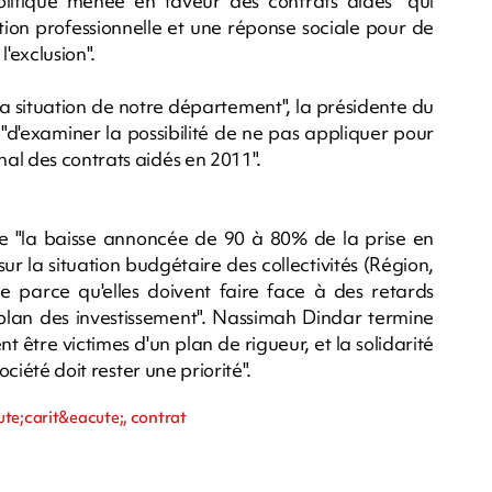
politique menée en faveur des contrats aidés" qui
rtion professionnelle et une réponse sociale pour de
'exclusion".
la situation de notre département", la présidente du
'examiner la possibilité de ne pas appliquer pour
al des contrats aidés en 2011".
ue "la baisse annoncée de 90 à 80% de la prise en
ur la situation budgétaire des collectivités (Région,
arce qu'elles doivent faire face à des retards
 plan des investissement". Nassimah Dindar termine
 être victimes d'un plan de rigueur, et la solidarité
ociété doit rester une priorité".
ute;carit&eacute;, contrat