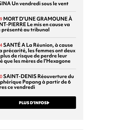
SINA
Un vendredi sous le vent
MORT D'UNE GRAMOUNE À
9
NT-PIERRE
Le mis en cause va
e présenté au tribunal
SANTÉ
A La Réunion, à cause
4
la précarité, les femmes ont deux
 plus de risque de perdre leur
é que les mères de l'Hexagone
SAINT-DENIS
Réouverture du
0
éphérique Papang à partir de 6
res ce vendredi
PLUS D’INFOS