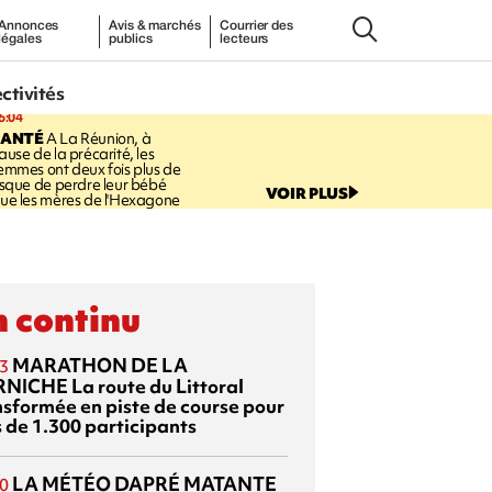
Annonces
Avis & marchés
Courrier des
légales
publics
lecteurs
ectivités
6:04
SANTÉ
A La Réunion, à
ause de la précarité, les
emmes ont deux fois plus de
isque de perdre leur bébé
VOIR PLUS
ue les mères de l'Hexagone
 continu
MARATHON DE LA
3
RNICHE
La route du Littoral
nsformée en piste de course pour
s de 1.300 participants
LA MÉTÉO DAPRÉ MATANTE
0