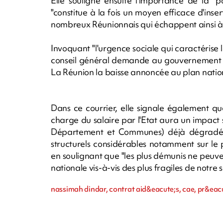
Elle souligne ensuite l'importance de la "
"constitue à la fois un moyen efficace d'inse
nombreux Réunionnais qui échappent ainsi à l
Invoquant "l'urgence sociale qui caractérise 
conseil général demande au gouvernement "d
La Réunion la baisse annoncée au plan nation
Dans ce courrier, elle signale également q
charge du salaire par l'Etat aura un impact s
Département et Communes) déjà dégradée p
structurels considérables notamment sur le
en soulignant que "les plus démunis ne peuvent
nationale vis-à-vis des plus fragiles de notre s
nassimah dindar, contrat aid&eacute;s, cae, pr&eac