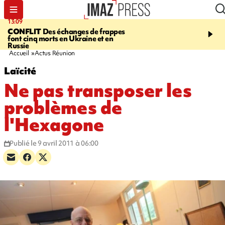
13:09
17:14
CONFLIT
Des échanges de frappes
ESCALADE
Quatre méd
font cinq morts en Ukraine et en
européennes pour les je
Russie
grimpeurs réunionnais 
Accueil
Actus Réunion
Laïcité
Ne pas transposer les
problèmes de
l'Hexagone
Publié le 9 avril 2011 à 06:00