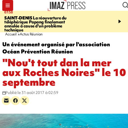
07:58
10:02
SAINT-DENIS
La réouverture du
FOOT
Trois jeunes réun
téléphérique Papang finalement
intègrent des centres d
annulée à cause d'un problème
prestigieux et visent le
technique
professionnel
Accueil
Actus Réunion
Un événement organisé par l'association
Océan Prévention Réunion
"Nou't tout dan la mer
aux Roches Noires" le 10
septembre
Publié le 31 août 2017 à 02:59