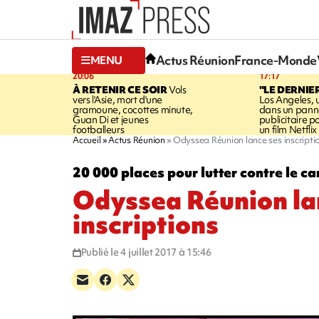
Actus Réunion
France-Monde
MENU
20:06
17:17
À RETENIR CE SOIR
Vols
"LE DERNIE
vers l'Asie, mort d'une
Los Angeles, 
gramoune, cocottes minute,
dans un pan
Guan Di et jeunes
publicitaire 
footballeurs
un film Netflix
Accueil
Actus Réunion
Odyssea Réunion lance ses inscripti
20 000 places pour lutter contre le ca
Odyssea Réunion la
inscriptions
Publié le 4 juillet 2017 à 15:46