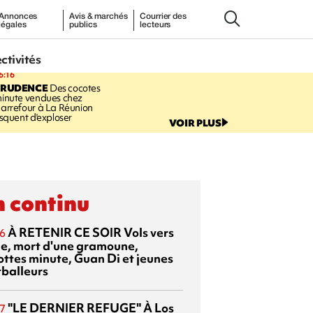
Annonces
Avis & marchés
Courrier des
légales
publics
lecteurs
ectivités
6:16
PRUDENCE
Des cocotes
inute vendues chez
arrefour à La Réunion
isquent d'exploser
VOIR PLUS
 continu
À RETENIR CE SOIR
Vols vers
6
sie, mort d'une gramoune,
ottes minute, Guan Di et jeunes
tballeurs
"LE DERNIER REFUGE"
À Los
7