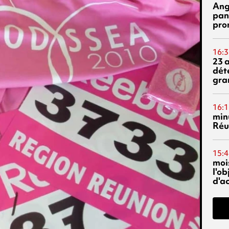
Ang
pan
pro
16:3
23 
dét
gra
16:1
min
Réu
15:4
mois
l'o
d'ac