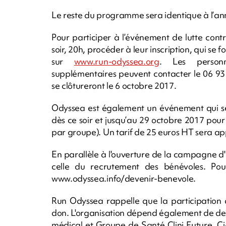
Le reste du programme sera identique à l’an
Pour participer à l’événement de lutte cont
soir, 20h, procéder à leur inscription, qui se 
sur
www.run-odyssea.org
. Les personn
supplémentaires peuvent contacter le 06 93 3
se clôtureront le 6 octobre 2017.
Odyssea est également un événement qui se vi
dès ce soir et jusqu’au 29 octobre 2017 pour
par groupe). Un tarif de 25 euros HT sera app
En parallèle à l'ouverture de la campagne d'in
celle du recrutement des bénévoles. Pou
www.odyssea.info/devenir-benevole.
Run Odyssea rappelle que la participation d
don. L'organisation dépend également de des
médical et Groupe de Santé Clini Future. Ci-