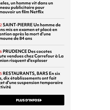
eles, un homme vit dans un
neau publicitaire pour
mouvoir un film Netflix
SAINT-PIERRE
Un homme de
2
ans mis en examen et placé en
ention après la mort d'une
moune de 84 ans
PRUDENCE
Des cocotes
6
ute vendues chez Carrefour à La
nion risquent d'exploser
RESTAURANTS, BARS
En six
5
, dix établissements ont fait
bjet d'une suspension temporaire
tivité
PLUS D’INFOS