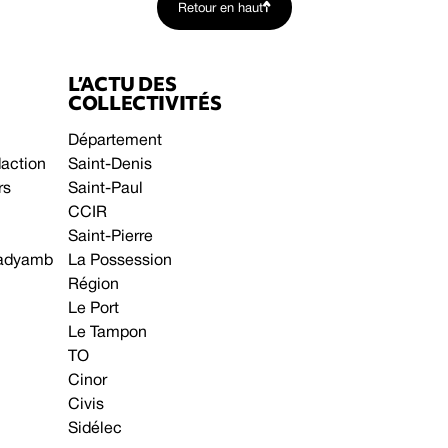
Retour en haut
L’ACTU DES
COLLECTIVITÉS
Département
daction
Saint-Denis
rs
Saint-Paul
CCIR
Saint-Pierre
 gadyamb
La Possession
Région
Le Port
Le Tampon
TO
Cinor
Civis
Sidélec