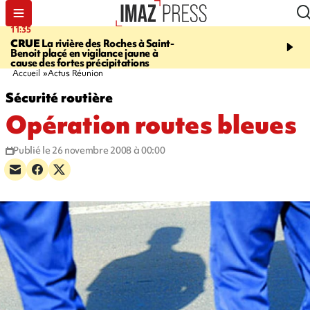
11:35
11:57
CRUE
La rivière des Roches à Saint-
SAINT-DENIS
Le télép
Benoit placé en vigilance jaune à
Papang a repris du servi
cause des fortes précipitations
Accueil
Actus Réunion
Sécurité routière
Opération routes bleues
Publié le 26 novembre 2008 à 00:00