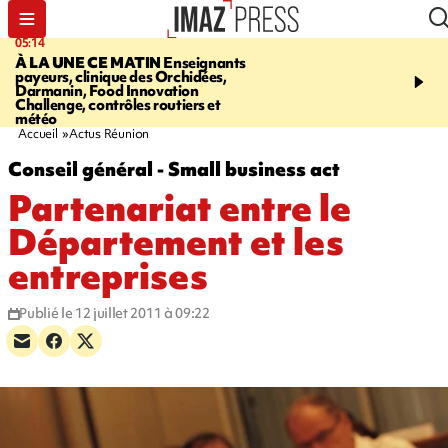
05:14
07:08
À LA UNE CE MATIN
Enseignants
LE PORT
L'incendie à la
payeurs, clinique des Orchidées,
Orchidées pourrait avoi
Darmanin, Food Innovation
conséquences pour les p
Challenge, contrôles routiers et
Réunion
météo
Accueil
Actus Réunion
Conseil général - Small business act
Partenariat entre le
Département et les
entreprises
Publié le 12 juillet 2011 à 09:22