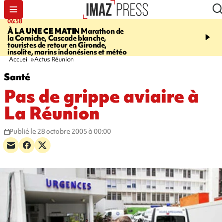
06:58
09:14
À LA UNE CE MATIN
Marathon de
GIRONDE
Retour timid
la Corniche, Cascade blanche,
touristes au Porge, enco
touristes de retour en Gironde,
par le mégafeu
insolite, marins indonésiens et météo
Accueil
Actus Réunion
Santé
Pas de grippe aviaire à
La Réunion
Publié le 28 octobre 2005 à 00:00